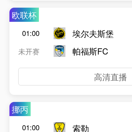
欧联杯
埃尔夫斯堡
01:00
帕福斯FC
未开赛
高清直播
挪丙
01:00
索勒