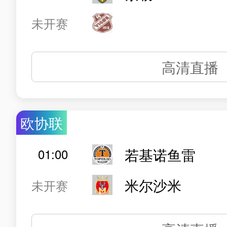
未开赛
高清直播
欧协联
若基诺鱼雷
01:00
米尔沙米
未开赛