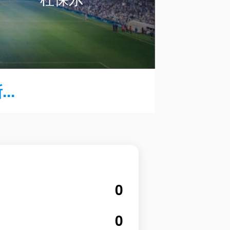
..
0
0