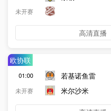
未开赛
高清直播
欧协联
若基诺鱼雷
01:00
米尔沙米
未开赛