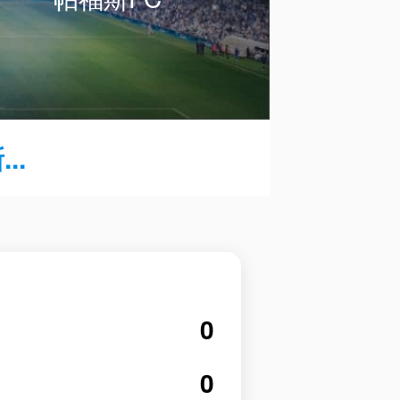
..
0
0