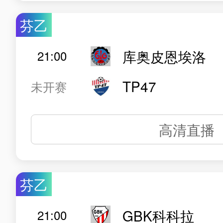
芬乙
库奥皮恩埃洛
21:00
TP47
未开赛
高清直播
芬乙
GBK科科拉
21:00