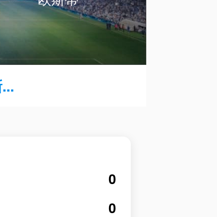
..
0
0