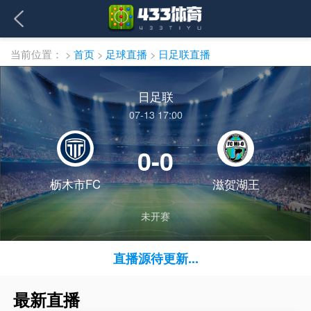
当前位置：
>
首页
>
足球直播
>
日足联直播
日足联
07-13 17:00
0-0
枥木市FC
滋贺湖王
未开赛
直播源待更新...
最新直播