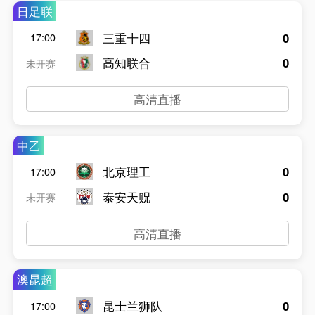
日足联
三重十四
0
17:00
高知联合
0
未开赛
高清直播
中乙
北京理工
0
17:00
泰安天贶
0
未开赛
高清直播
澳昆超
昆士兰狮队
0
17:00