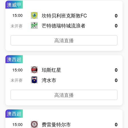
澳威甲
坎特贝利班克斯敦FC
0
15:00
芒特德瑞特城流浪者
0
未开赛
高清直播
澳西超
珀斯红星
0
15:00
湾水市
0
未开赛
高清直播
澳西超
费雷曼特尔市
0
15:00