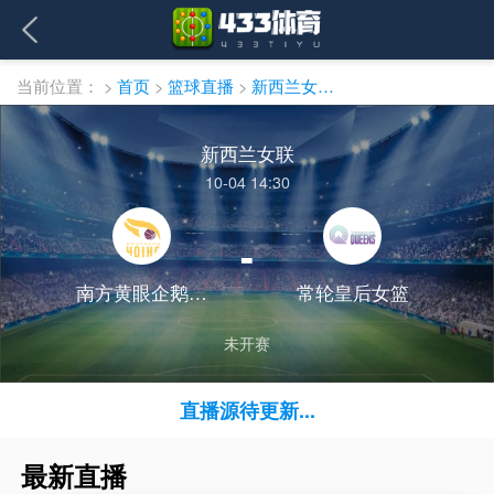
当前位置：
>
首页
>
篮球直播
>
新西兰女联直播
新西兰女联
10-04 14:30
-
南方黄眼企鹅女篮
常轮皇后女篮
未开赛
直播源待更新...
最新直播