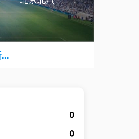
..
0
0