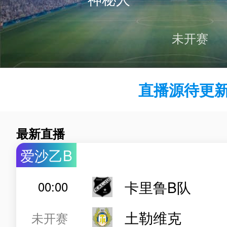
未开赛
直播源待更新.
最新直播
爱沙乙B
卡里鲁B队
00:00
土勒维克
未开赛