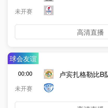
未开赛
高清直播
球会友谊
00:00
卢宾扎格勒比B
未开赛