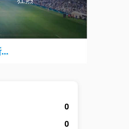
..
0
0